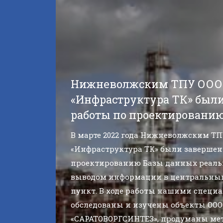
Нижневолжским ТПУ ООО
«Инфраструктура ТК» был
работы по проектированию
В марте 2022 года Нижневолжским ТП
«Инфраструктура ТК» были завершен
проектированию Базы данных реаль
выводом информации в центральны
пункт. В ходе работы нашими специ
обследованы и изучены объекты ООО
«САРАТОВОРГСИНТЕЗ», продуманы мет