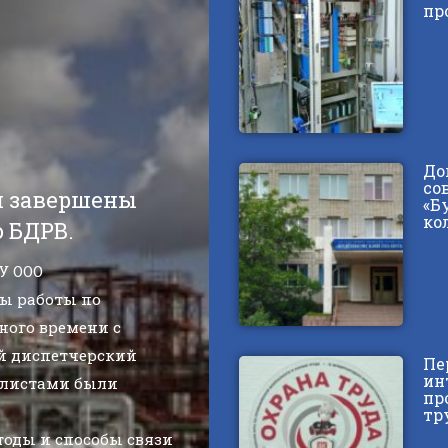
пр
До
со
и завершены
«Б
ко
 БДРВ.
У ООО
ы работы по
ного времени с
й диспетчерский
Пе
ин
алистами были
пр
тр
оды и способы связи