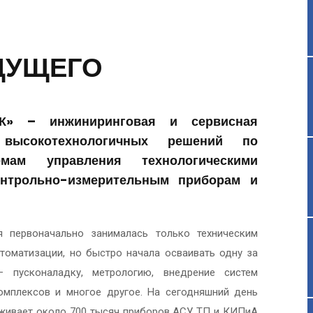
ДУЩЕГО
» – инжиниринговая и сервисная
высокотехнологичных решений по
емам управления технологическими
нтрольно-измерительным приборам и
я первоначально занималась только техническим
томатизации, но быстро начала осваивать одну за
 пусконаладку, метрологию, внедрение систем
омплексов и многое другое. На сегодняшний день
уживает около 700 тысяч приборов АСУ ТП и КИПиА