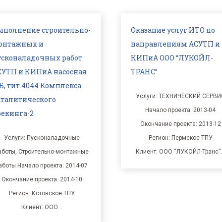
казание услуг ИТО по
Техническое
аправлениям АСУТП и
перевооружение АСУ
ИПиА ООО “ЛУКОЙЛ-
абсорбционно-
РАНС”
газофракционирующей
установки
Услуги: ТЕХНИЧЕСКИЙ СЕРВИС
Начало проекта: 2013-04
Услуги: Разработка проектно
Окончание проекта: 2013-12
сметной документации Начал
Регион: Пермское ТПУ
проекта: 2014-06 Окончание
Клиент: ООО “ЛУКОЙЛ-Транс”…
проекта: 2014-12
Регион: Нижневолжское ТПУ
Клиент: ООО…