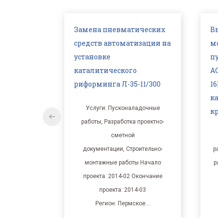
ических
Выполнение строительно-
О
изации на
монтажных и
н
пусконаладочных работ
К
о
АСУТП и КИПиА насосная
Т
-11/300
16Б, тит.4044 Комплекса
каталитического
ладочные
крекинга-2
 проектно-
Услуги: Пусконаладочные
оительно-
работы, Строительно-монтажные
ы Начало
работы Начало проекта: 2014-07
Окончание
Окончание проекта: 2014-10
4-03
Регион: Кстовское ТПУ
ское…
Клиент: ООО…