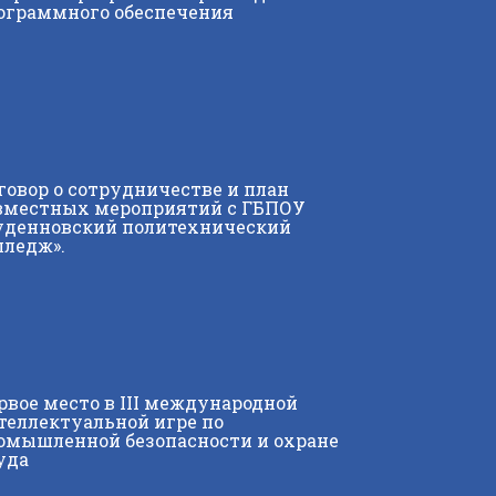
ограммного обеспечения
говор о сотрудничестве и план
вместных мероприятий с ГБПОУ
уденновский политехнический
лледж».
рвое место в III международной
теллектуальной игре по
омышленной безопасности и охране
уда