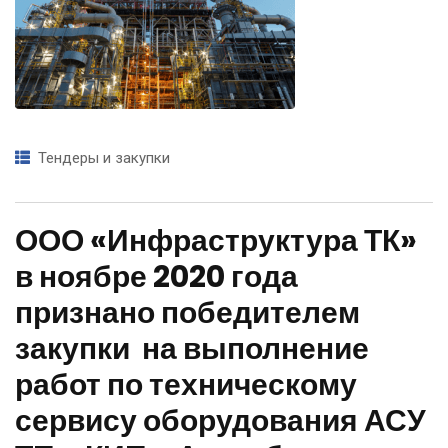
выполнение работ
по техническому
сервису
Тендеры и закупки
оборудования АСУ
ТП и КИП и А на
ООО «Инфраструктура ТК»
в ноябре 2020 года
объектах ООО
признано победителем
«ЛУКОЙЛ-
закупки на выполнение
работ по техническому
Пермнефтеоргсинте
сервису оборудования АСУ