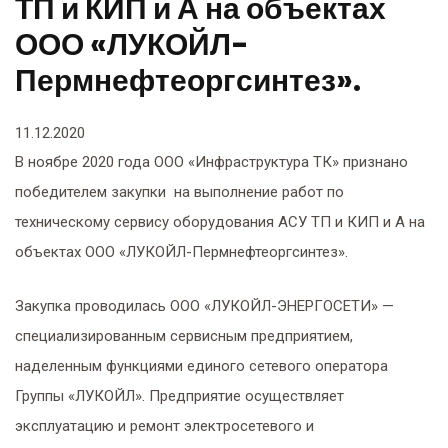
з».
ТП и КИП и А на объектах
ООО «ЛУКОЙЛ-
Пермнефтеоргсинтез».
11.12.2020
В ноябре 2020 года ООО «Инфраструктура ТК» признано
победителем закупки на выполнение работ по
техническому сервису оборудования АСУ ТП и КИП и А на
объектах ООО «ЛУКОЙЛ-Пермнефтеоргсинтез».
Закупка проводилась ООО «ЛУКОЙЛ-ЭНЕРГОСЕТИ» —
специализированным сервисным предприятием,
наделенным функциями единого сетевого оператора
Группы «ЛУКОЙЛ». Предприятие осуществляет
эксплуатацию и ремонт электросетевого и