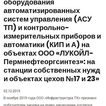
контрольно-
оборудования
автоматизированных
измерительных
систем управления (АСУ
ТП) и контрольно-
приборов и
измерительных приборов и
автоматики (КИП и
автоматики (КИП и А) на
объектах ООО «ЛУКОЙЛ-
А) на объектах ООО
Пермнефтеоргсинтез»: на
«ЛУКОЙЛ-
станции собственных нужд
и объектах цехов №17 и 23»
Пермнефтеоргсинте
02.12.2019
з»: на станции
В ноябре 2019 года ООО «Инфраструктура ТК» признано
победителем закупки на право заключения договора