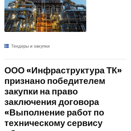
договора
«Выполнение работ
по техническому
Тендеры и закупки
сервису
оборудования
ООО «Инфраструктура ТК»
признано победителем
автоматизированны
закупки на право
х систем управления
заключения договора
«Выполнение работ по
(АСУ ТП) и
техническому сервису