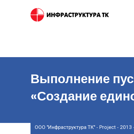
Skip
to
content
Выполнение пус
«Создание едино
ООО "Инфраструктура ТК"
Project
2013
-
-