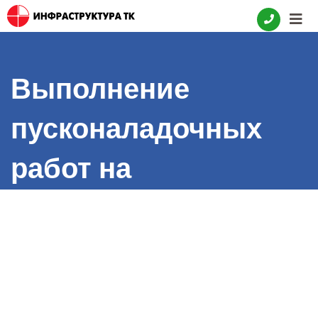
Skip
to
content
Выполнение
пусконаладочных
работ на
Комбинированной
установке ЭЛОУ
АВТ-1