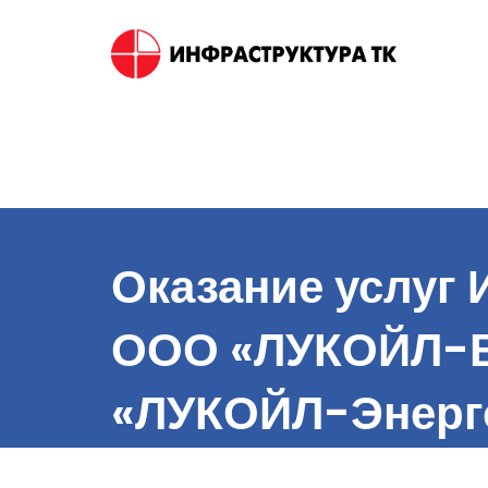
Skip
to
content
Оказание услуг
ООО «ЛУКОЙЛ-В
«ЛУКОЙЛ-Энерг
«Царицын», ОО