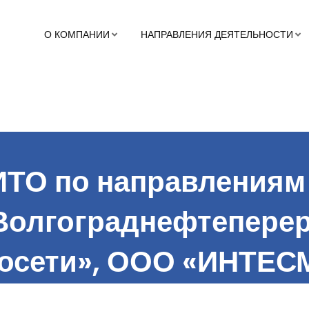
О КОМПАНИИ
НАПРАВЛЕНИЯ ДЕЯТЕЛЬНОСТИ
 ИТО по направления
олгограднефтеперер
осети», ООО «ИНТЕС
О «ЛУКОЙЛ-КГПЗ», О