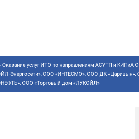
нтез», СЦ «САРАТОВ
 дом «ЛУКОЙЛ»
Оказание услуг ИТО по направлениям АСУТП и КИПиА
-
ОЙЛ-Энергосети», ООО «ИНТЕСМО», ООО ДК «Царицын»,
ОНЕФТЬ», ООО «Торговый дом «ЛУКОЙЛ»