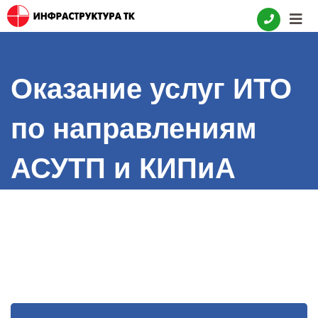
Skip
to
content
Оказание услуг ИТО
по направлениям
АСУТП и КИПиА
ООО “ЛУКОЙЛ-
Транс”