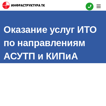
Skip
to
content
Оказание услуг ИТО
по направлениям
АСУТП и КИПиА
объектов
транспортировки
попутного газа ООО