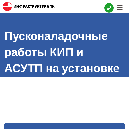
Skip
to
content
Пусконаладочные
работы КИП и
АСУТП на установке
замедленного
коксования