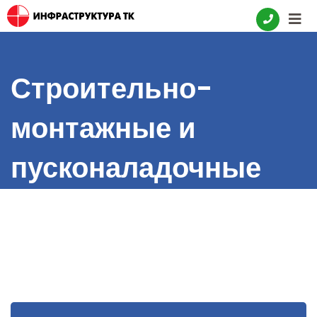
Skip
to
content
Строительно-
монтажные и
пусконаладочные
работы на узле
отгрузки алкилата